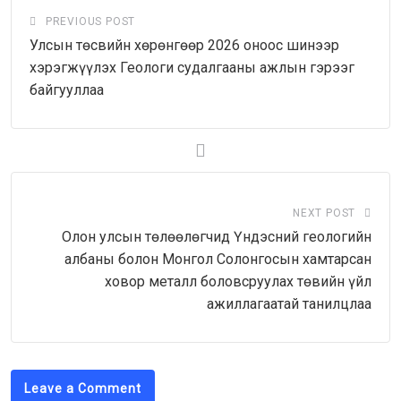
PREVIOUS POST
Улсын төсвийн хөрөнгөөр 2026 оноос шинээр
хэрэгжүүлэх Геологи судалгааны ажлын гэрээг
байгууллаа
NEXT POST
Олон улсын төлөөлөгчид Үндэсний геологийн
албаны болон Монгол Солонгосын хамтарсан
ховор металл боловсруулах төвийн үйл
ажиллагаатай танилцлаа
Leave a Comment