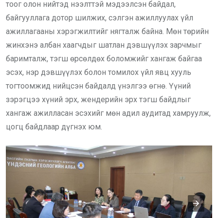
тоог олон нийтэд нээлттэй мэдээлсэн байдал,
байгууллага дотор шилжих, сэлгэн ажиллуулах үйл
ажиллагааны хэрэгжилтийг нягталж байна. Мөн төрийн
жинхэнэ албан хаагчдыг шатлан дэвшүүлэх зарчмыг
баримталж, тэгш өрсөлдөх боломжийг хангаж байгаа
эсэх, нэр дэвшүүлэх болон томилох үйл явц хууль
тогтоомжид нийцсэн байдалд үнэлгээ өгнө. Үүний
зэрэгцээ хүний эрх, жендерийн эрх тэгш байдлыг
хангаж ажилласан эсэхийг мөн адил аудитад хамруулж,
цогц байдлаар дүгнэх юм.