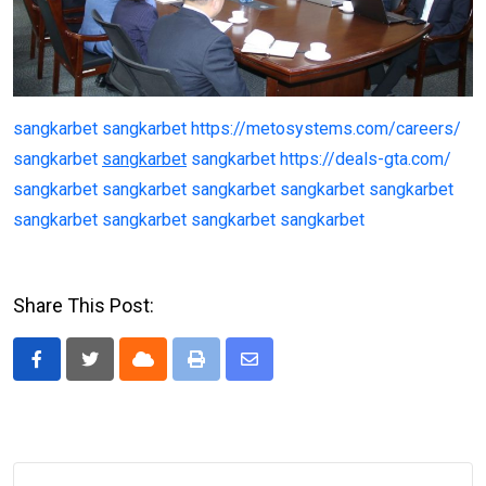
sangkarbet
sangkarbet
https://metosystems.com/careers/
sangkarbet
sangkarbet
sangkarbet
https://deals-gta.com/
sangkarbet
sangkarbet
sangkarbet
sangkarbet
sangkarbet
sangkarbet
sangkarbet
sangkarbet
sangkarbet
Share This Post:
Cloud
Print
Share
via
Email